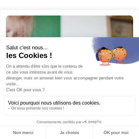
PORTES OUVERTES – ÉCOLE DES COULEURS
Venez découvrir l’école des couleurs, à Chalais !