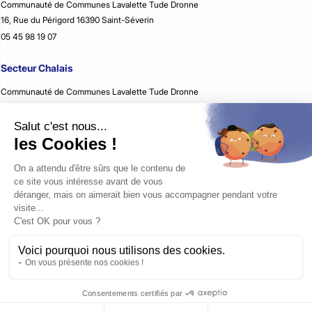
Communauté de Communes Lavalette Tude Dronne
16, Rue du Périgord 16390 Saint-Séverin
05 45 98 19 07
Secteur Chalais
Communauté de Communes Lavalette Tude Dronne
2, Rue Jean Rémon 16210 Chalais
05 45 98 59 51
Secteur Montmoreau
Communauté de Communes Lavalette Tude Dronne
35, Avenue d’Aquitaine 16190 Montmoreau
05 45 24 08 79
Secteur Villebois-Lavalette
Communauté de Communes Lavalette Tude Dronne
74 Grand rue 16320 Villebois-Lavalette
05 45 64 91 96
© 2026 Lavalette Tude Dronne - Tous droits réservés -
Plan du site
-
Mentions