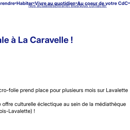
prendre
Habiter
Vivre au quotidien
Au coeur de votre CdC
Nos actualités
Extranet élus
Nous contacter
le à La Caravelle !
ro-folie prend place pour plusieurs mois sur Lavalette
 offre culturelle éclectique au sein de la médiathèque
is-Lavalette) !