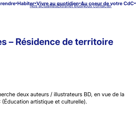
prendre
Habiter
Vivre au quotidien
Au coeur de votre CdC
Nos actualités
Extranet élus
Nous contacter
s – Résidence de territoire
he deux auteurs / illustrateurs BD, en vue de la
(Éducation artistique et culturelle).