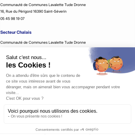
Communauté de Communes Lavalette Tude Dronne
16, Rue du Périgord 16390 Saint-Séverin
05 45 98 19 07
Secteur Chalais
Communauté de Communes Lavalette Tude Dronne
2, Rue Jean Rémon 16210 Chalais
05 45 98 59 51
Secteur Montmoreau
Communauté de Communes Lavalette Tude Dronne
35, Avenue d’Aquitaine 16190 Montmoreau
05 45 24 08 79
Secteur Villebois-Lavalette
Communauté de Communes Lavalette Tude Dronne
74 Grand rue 16320 Villebois-Lavalette
05 45 64 91 96