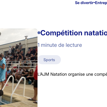
Se divertir
Entre
Compétition natatio
1 minute de lecture
Sports
L’AJM Natation organise une compét