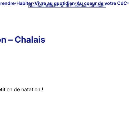
prendre
Habiter
Vivre au quotidien
Au coeur de votre CdC
Nos actualités
Extranet élus
Nous contacter
n – Chalais
ition de natation !