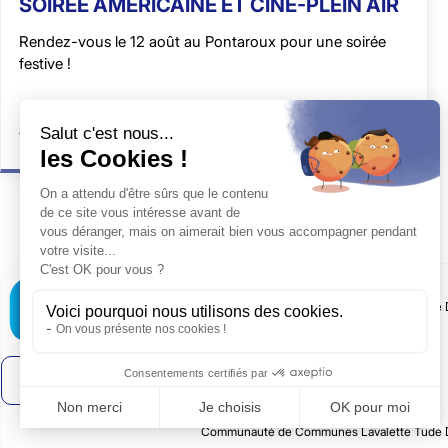
SOIRÉE AMÉRICAINE ET CINÉ-PLEIN AIR
Rendez-vous le 12 août au Pontaroux pour une soirée
festive !
Activités
Culture
1 minute de lecture
Secteur St-Séverin
Communauté de Communes Lavalette Tude 
16, Rue du Périgord 16390 Saint-Séverin
05 45 98 19 07
Secteur Montmoreau
Communauté de Communes Lavalette Tude 